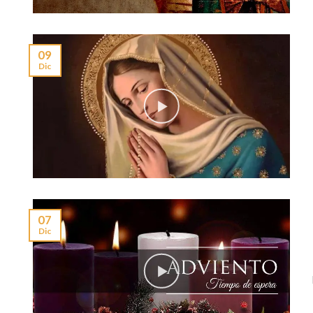
09
Dic
07
Dic