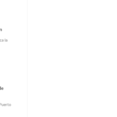
ón
ca la
de
 Puerto