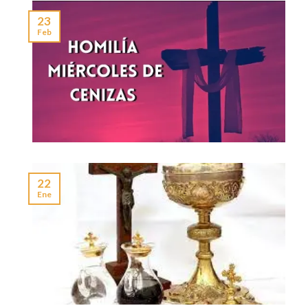
23
Feb
22
Ene