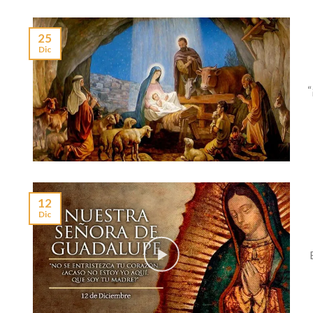
25
Dic
“
12
Dic