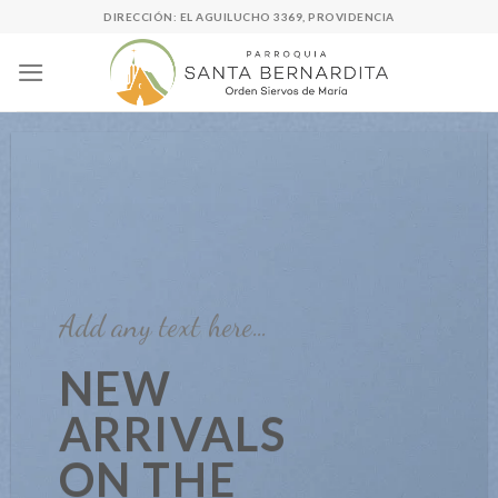
Skip
DIRECCIÓN: EL AGUILUCHO 3369, PROVIDENCIA
to
content
Add any text here…
NEW
ARRIVALS
ON THE