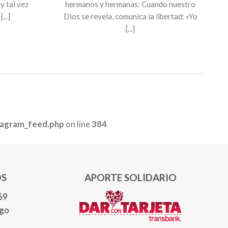
y tal vez
hermanos y hermanas: Cuando nuestro
...]
Dios se revela, comunica la libertad: «Yo
[...]
tagram_feed.php
on line
384
S
APORTE SOLIDARIO
69
ago