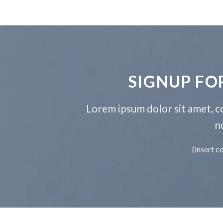
SIGNUP FO
Lorem ipsum dolor sit amet, co
n
(insert c