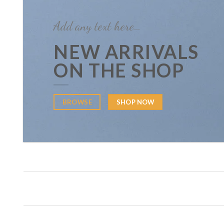
Add any text here…
NEW ARRIVALS
ON THE SHOP
BROWSE
SHOP NOW