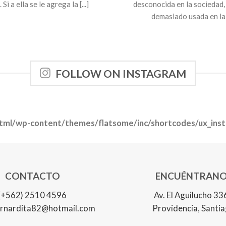
Si a ella se le agrega la [...]
desconocida en la sociedad, 
demasiado usada en la [
FOLLOW ON INSTAGRAM
html/wp-content/themes/flatsome/inc/shortcodes/ux_ins
CONTACTO
ENCUÉNTRANO
(+562) 2510 4596
Av. El Aguilucho 33
rnardita82@hotmail.com
Providencia, Santi