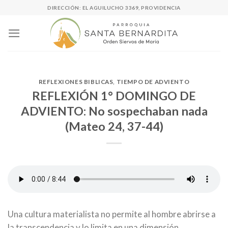
Skip
DIRECCIÓN: EL AGUILUCHO 3369, PROVIDENCIA
to
content
REFLEXIONES BIBLICAS
,
TIEMPO DE ADVIENTO
REFLEXIÓN 1° DOMINGO DE
ADVIENTO: No sospechaban nada
(Mateo 24, 37-44)
Una cultura materialista no permite al hombre abrirse a
la transcendencia y lo limita en una dimensión