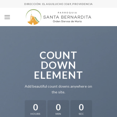
Skip
DIRECCIÓN: EL AGUILUCHO 3369, PROVIDENCIA
to
content
COUNT
DOWN
ELEMENT
Add beautiful count downs anywhere on
the site.
0
0
0
HOURS
MIN
SEC