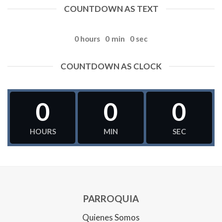
COUNTDOWN AS TEXT
0
hours
0
min
0
sec
COUNTDOWN AS CLOCK
0
0
0
HOURS
MIN
SEC
PARROQUIA
Quienes Somos